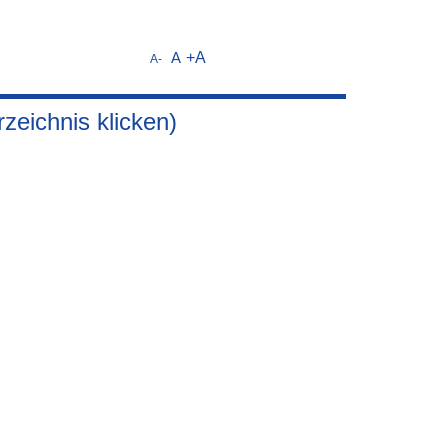
A
+A
A-
zeichnis klicken)