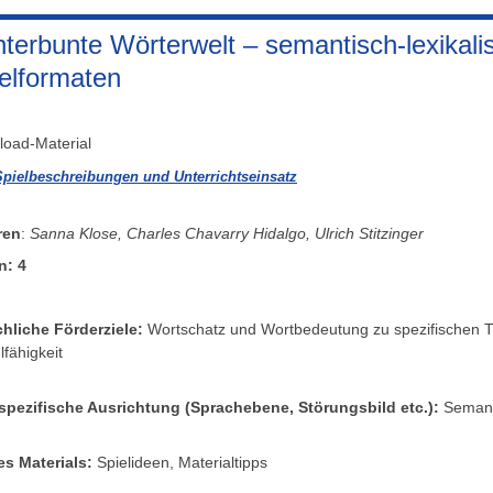
terbunte Wörterwelt – semantisch-lexikali
elformaten
oad-Material
Spielbeschreibungen und Unterrichtseinsatz
ren
:
Sanna Klose, Charles Chavarry Hidalgo, Ulrich Stitzinger
n: 4
hliche Förderziele:
Wortschatz und Wortbedeutung zu spezifischen 
lfähigkeit
pezifische Ausrichtung (Sprachebene, Störungsbild etc.):
Semanti
es Materials:
Spielideen, Materialtipps