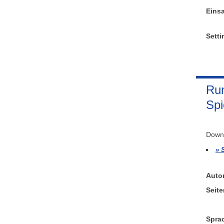
Einsa
Sett
Run
Spi
Downl
Auto
Seite
Sprac