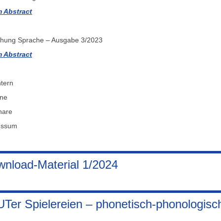
 Abstract
hung Sprache – Ausgabe 3/2023
 Abstract
ntern
ine
nare
essum
nload-Material 1/2024
Ter Spielereien – phonetisch-phonologisc