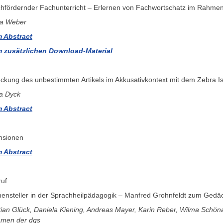
hfördernder Fachunterricht – Erlernen von Fachwortschatz im Rahmen 
ka Weber
 Abstract
 zusätzlichen Download-Material
ckung des unbestimmten Artikels im Akkusativkontext mit dem Zebra Is
a Dyck
 Abstract
nsionen
 Abstract
uf
ensteller in der Sprachheilpädagogik – Manfred Grohnfeldt zum Gedäc
tian Glück, Daniela Kiening, Andreas Mayer, Karin Reber, Wilma Schö
amen der dgs