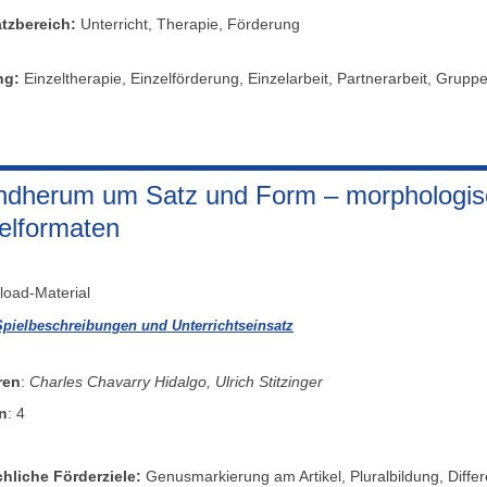
tzbereich:
Unterricht, Therapie, Förderung
ing:
Einzeltherapie, Einzelförderung, Einzelarbeit, Partnerarbeit, Gruppe
dherum um Satz und Form – morphologisc
elformaten
oad-Material
Spielbeschreibungen und Unterrichtseinsatz
ren
:
Charles Chavarry Hidalgo, Ulrich Stitzinger
n
: 4
hliche Förderziele:
Genusmarkierung am Artikel, Pluralbildung, Differ