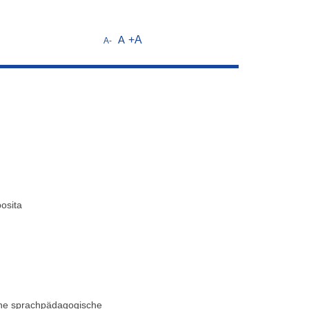
A
+A
A-
osita
ine sprachpädagogische