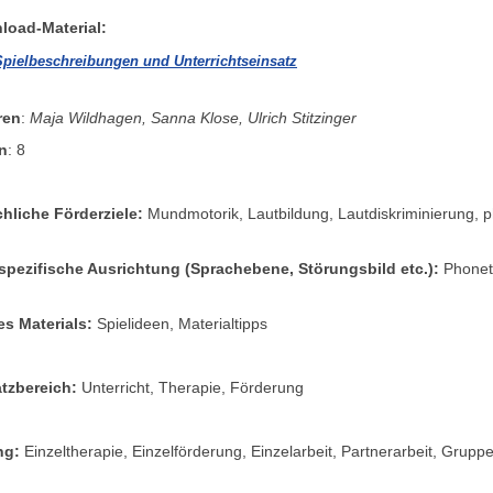
load-Material:
Spielbeschreibungen und Unterrichtseinsatz
ren
:
Maja Wildhagen, Sanna Klose, Ulrich Stitzinger
n
: 8
hliche Förderziele:
Mundmotorik, Lautbildung, Lautdiskriminierung, 
pezifische Ausrichtung (Sprachebene, Störungsbild etc.):
Phoneti
es Materials:
Spielideen, Materialtipps
tzbereich:
Unterricht, Therapie, Förderung
ing:
Einzeltherapie, Einzelförderung, Einzelarbeit, Partnerarbeit, Gruppe