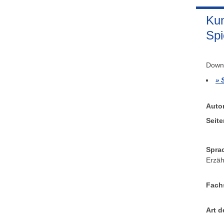
Kun
Spi
Downl
Auto
Seite
Sprac
Erzäh
Fachs
Art d